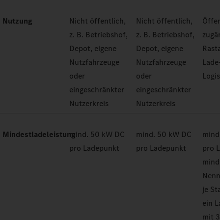
Nutzung
Nicht öffentlich,
Nicht öffentlich,
Öffen
z. B. Betriebshof,
z. B. Betriebshof,
zugän
Depot, eigene
Depot, eigene
Rast
Nutzfahrzeuge
Nutzfahrzeuge
Lade
oder
oder
Logi
eingeschränkter
eingeschränkter
Nutzerkreis
Nutzerkreis
Mindestladeleistung
mind. 50 kW DC
mind. 50 kW DC
mind
pro Ladepunkt
pro Ladepunkt
pro 
mind
Nenn
je St
ein 
mit 