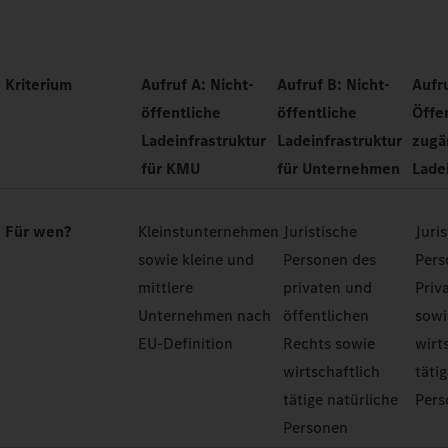
Kriterium
Aufruf A: Nicht-
Aufruf B: Nicht-
Aufr
öffentliche
öffentliche
Öffe
Ladeinfrastruktur
Ladeinfrastruktur
zugä
für KMU
für Unternehmen
Lade
Für wen?
Kleinstunternehmen
Juristische
Juri
sowie kleine und
Personen des
Pers
mittlere
privaten und
Priv
Unternehmen nach
öffentlichen
sowi
EU-Definition
Rechts sowie
wirt
wirtschaftlich
täti
tätige natürliche
Pers
Personen