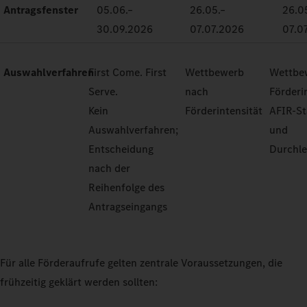
Antragsfenster
05.06.–
26.05.–
26.0
30.09.2026
07.07.2026
07.0
Auswahlverfahren
First Come. First
Wettbewerb
Wettbe
Serve.
nach
Förderi
Kein
Förderintensität
AFIR-S
Auswahlverfahren;
und
Entscheidung
Durchle
nach der
Reihenfolge des
Antragseingangs
Für alle Förderaufrufe gelten zentrale Voraussetzungen, die
frühzeitig geklärt werden sollten: