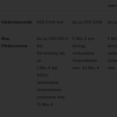
meh
Förderintensität
500 €/kW fest
bis zu 500 €/kW
bis 
Max.
bis zu 300.000 €
5 Mio. € pro
5 Mio
Fördersumme
bei
Antrag;
Antr
De-minimis; bis
verbundene
verb
zu
Unternehmen
Unte
1 Mio. € bei
max. 30 Mio. €
max.
AGVO,
verbundene
Unternehmen
zusammen max.
10 Mio. €