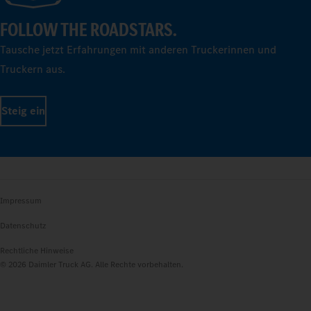
FOLLOW THE ROADSTARS.
Tausche jetzt Erfahrungen mit anderen Truckerinnen und
Truckern aus.
Steig ein
Impressum
Datenschutz
Rechtliche Hinweise
© 2026 Daimler Truck AG. Alle Rechte vorbehalten.